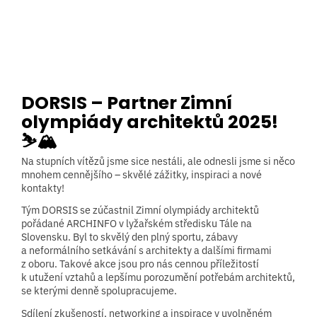
DORSIS – Partner Zimní
olympiády architektů 2025!
⛷️🏔️
Na stupních vítězů jsme sice nestáli, ale odnesli jsme si něco
mnohem cennějšího – skvělé zážitky, inspiraci a nové
kontakty!
Tým DORSIS se zúčastnil Zimní olympiády architektů
pořádané ARCHINFO v lyžařském středisku Tále na
Slovensku. Byl to skvělý den plný sportu, zábavy
a neformálního setkávání s architekty a dalšími firmami
z oboru. Takové akce jsou pro nás cennou příležitostí
k utužení vztahů a lepšímu porozumění potřebám architektů,
se kterými denně spolupracujeme.
Sdílení zkušeností, networking a inspirace v uvolněném