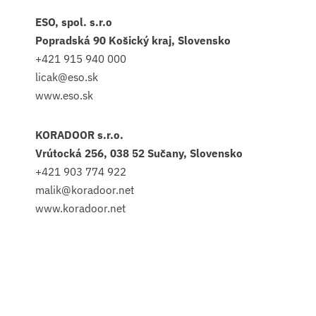
ESO, spol. s.r.o
Popradská 90 Košický kraj, Slovensko
+421 915 940 000
licak@eso.sk
www.eso.sk
KORADOOR s.r.o.
Vrútocká 256, 038 52 Sučany, Slovensko
+421 903 774 922
malik@koradoor.net
www.koradoor.net