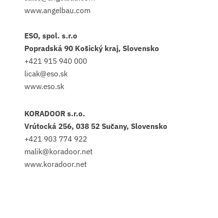
www.angelbau.com
ESO, spol. s.r.o
Popradská 90 Košický kraj, Slovensko
+421 915 940 000
licak@eso.sk
www.eso.sk
KORADOOR s.r.o.
Vrútocká 256, 038 52 Sučany, Slovensko
+421 903 774 922
malik@koradoor.net
www.koradoor.net