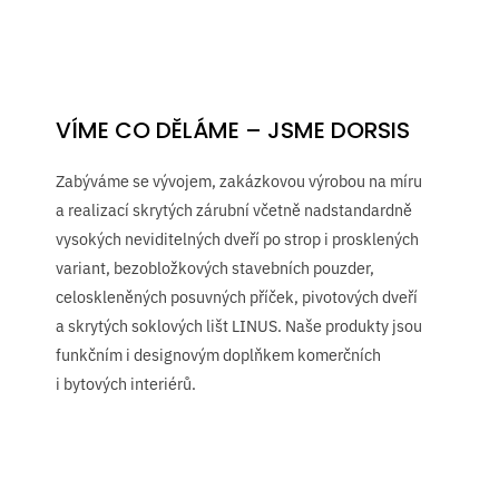
VÍME CO DĚLÁME – JSME DORSIS
Zabýváme se vývojem, zakázkovou výrobou na míru
a realizací skrytých zárubní včetně nadstandardně
vysokých neviditelných dveří po strop i prosklených
variant, bezobložkových stavebních pouzder,
celoskleněných posuvných příček, pivotových dveří
a skrytých soklových lišt LINUS. Naše produkty jsou
funkčním i designovým doplňkem komerčních
i bytových interiérů.