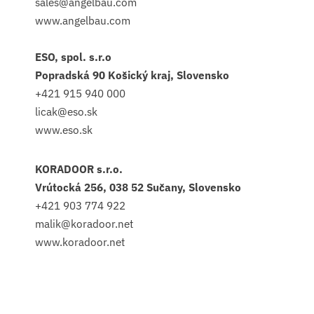
sales@angelbau.com
www.angelbau.com
ESO, spol. s.r.o
Popradská 90 Košický kraj, Slovensko
+421 915 940 000
licak@eso.sk
www.eso.sk
KORADOOR s.r.o.
Vrútocká 256, 038 52 Sučany, Slovensko
+421 903 774 922
malik@koradoor.net
www.koradoor.net