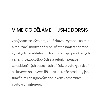
VÍME CO DĚLÁME – JSME DORSIS
Zabýváme se vývojem, zakázkovou výrobou na míru
a realizací skrytých zárubní včetně nadstandardně
vysokých neviditelných dveří po strop i prosklených
variant, bezobložkových stavebních pouzder,
celoskleněných posuvných příček, pivotových dveří
a skrytých soklových lišt LINUS. Naše produkty jsou
funkčním i designovým doplňkem komerčních
i bytových interiérů.