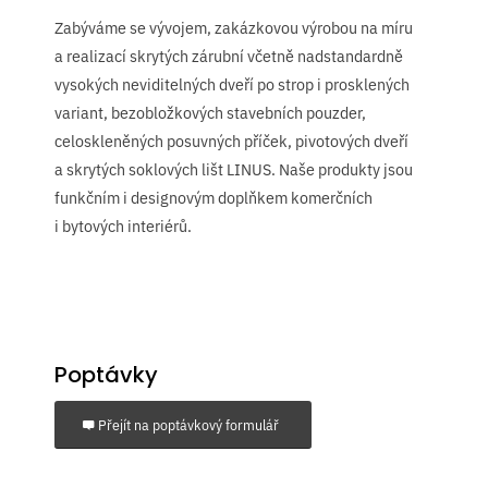
Zabýváme se vývojem, zakázkovou výrobou na míru
a realizací skrytých zárubní včetně nadstandardně
vysokých neviditelných dveří po strop i prosklených
variant, bezobložkových stavebních pouzder,
celoskleněných posuvných příček, pivotových dveří
a skrytých soklových lišt LINUS. Naše produkty jsou
funkčním i designovým doplňkem komerčních
i bytových interiérů.
Poptávky
Přejít na poptávkový formulář