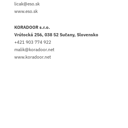
licak@eso.sk
www.eso.sk
KORADOOR s.r.o.
Vrútocká 256, 038 52 Sučany, Slovensko
+421 903 774 922
malik@koradoor.net
www.koradoor.net