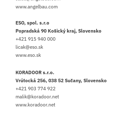
www.angelbau.com
ESO, spol. s.r.o
Popradská 90 Košický kraj, Slovensko
+421 915 940 000
licak@eso.sk
www.eso.sk
KORADOOR s.r.o.
Vrútocká 256, 038 52 Sučany, Slovensko
+421 903 774 922
malik@koradoor.net
www.koradoor.net