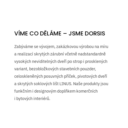
VÍME CO DĚLÁME – JSME DORSIS
Zabýváme se vývojem, zakázkovou výrobou na míru
a realizací skrytých zárubní včetně nadstandardně
vysokých neviditelných dveří po strop i prosklených
variant, bezobložkových stavebních pouzder,
celoskleněných posuvných příček, pivotových dveří
a skrytých soklových lišt LINUS. Naše produkty jsou
funkčním i designovým doplňkem komerčních
i bytových interiérů.