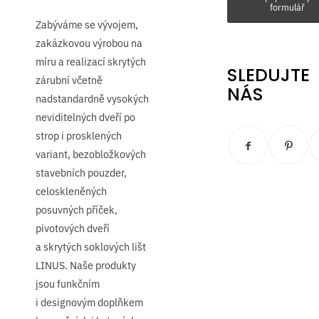
formulář
Zabýváme se vývojem,
zakázkovou výrobou na
míru a realizací skrytých
SLEDUJTE
zárubní včetně
NÁS
nadstandardně vysokých
neviditelných dveří po
strop i prosklených
variant, bezobložkových
stavebních pouzder,
celoskleněných
posuvných příček,
pivotových dveří
a skrytých soklových lišt
LINUS. Naše produkty
jsou funkčním
i designovým doplňkem