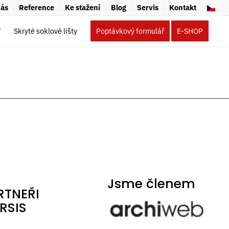
nás
Reference
Ke stažení
Blog
Servis
Kontakt
Y
Skryté soklové lišty
Poptávkový formulář
E-SHOP
Jsme členem
RTNEŘI
RSIS