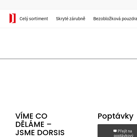
Celý sortiment
Skryté zárubně
Bezobložková pouzdr
VÍME CO
Poptávky
DĚLÁME –
JSME DORSIS
Přejít na
poptávkový