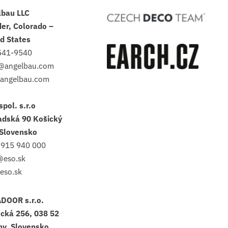
lbau LLC
er, Colorado –
d States
541-9540
s@angelbau.com
angelbau.com
spol. s.r.o
adská 90 Košický
 Slovensko
 915 940 000
@eso.sk
eso.sk
DOOR s.r.o.
cká 256, 038 52
ny, Slovensko