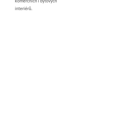
komerčních i bytových
interiérů.