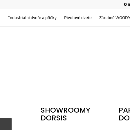
O 
a
Industriální dveře a příčky
Pivotové dveře
Zárubně WOOD
SHOWROOMY
PA
DORSIS
DO