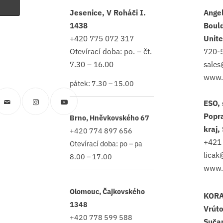
Jesenice, V Roháči I.
Ange
1438
Bould
+420
775 072 317
Unite
Otevírací doba: po. – čt.
720-
7.30 – 16.00
sale
www.
pátek: 7.30 – 15.00
ESO, 
Popr
Brno, Hněvkovského 67
kraj,
+420 774 897 656
+421
Otevírací doba: po – pa
licak
8.00 – 17.00
www.
Olomouc, Čajkovského
KORA
1348
Vrúto
+420 778 599 588
Suča