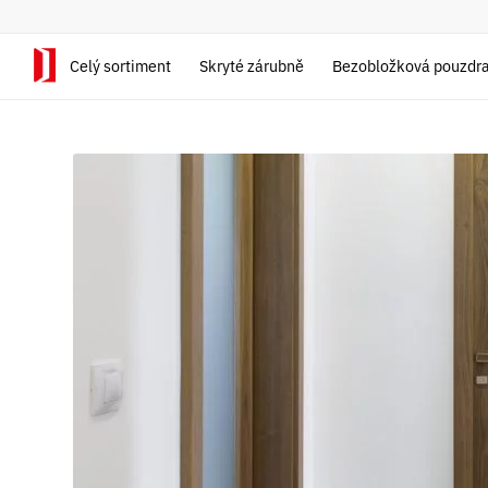
Celý sortiment
Skryté zárubně
Bezobložková pouzdr