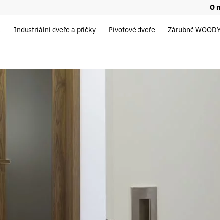
O 
a
Industriální dveře a příčky
Pivotové dveře
Zárubně WOOD