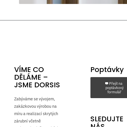
VÍME CO
Poptávky
DĚLÁME –
JSME DORSIS
Přejít na
poptávkový
formulář
Zabýváme se vývojem,
zakázkovou výrobou na
míru a realizací skrytých
SLEDUJTE
zárubní včetně
NÁS