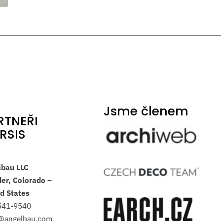
Jsme členem
RTNEŘI
RSIS
lbau LLC
er, Colorado –
d States
541-9540
s@angelbau.com