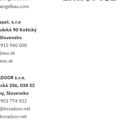
angelbau.com
spol. s.r.o
adská 90 Košický
 Slovensko
 915 940 000
@eso.sk
eso.sk
DOOR s.r.o.
cká 256, 038 52
ny, Slovensko
 903 774 922
@koradoor.net
koradoor.net