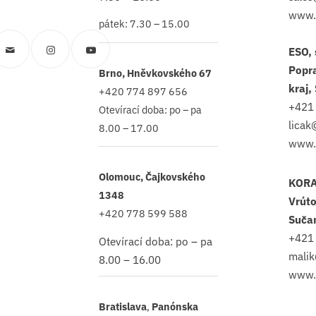
www.
pátek: 7.30 – 15.00
ESO, 
Popr
Brno, Hněvkovského 67
kraj,
+420 774 897 656
+421
Otevírací doba: po – pa
licak
8.00 – 17.00
www.
Olomouc, Čajkovského
KORA
1348
Vrúto
+420 778 599 588
Suča
+421
Otevírací doba: po – pa
malik
8.00 – 16.00
www.
Bratislava
,
Panónska