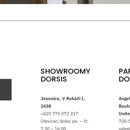
SHOWROOMY
PA
DORSIS
DO
Jesenice, V Roháči I.
Ange
1438
Bould
+420
775 072 317
Unite
Otevírací doba: po. – čt.
720-
7.30 – 16.00
sale