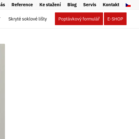
nás
Reference
Ke stažení
Blog
Servis
Kontakt
Y
Skryté soklové lišty
Poptávkový formulář
E-SHOP