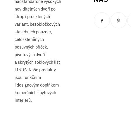
nadstandardně vysokých
neviditelných dveří po
strop i prosklených
variant, bezobložkových
stavebních pouzder,
celoskleněných
posuvných příček,
pivotových dveří
a skrytých soklových lišt
LINUS. Naše produkty
jsou funkčním
i designovým doplňkem
komerčních i bytových
interiérů.