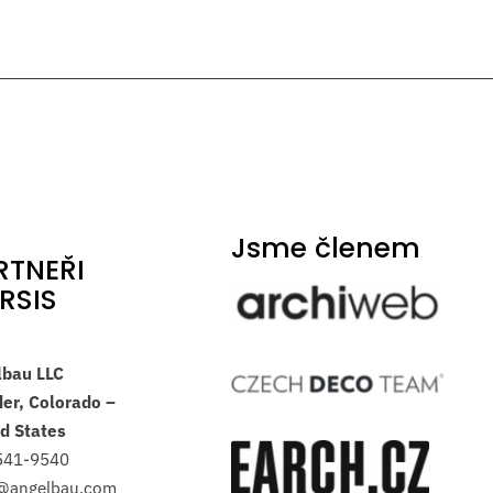
Jsme členem
RTNEŘI
RSIS
lbau LLC
er, Colorado –
d States
541-9540
s@angelbau.com