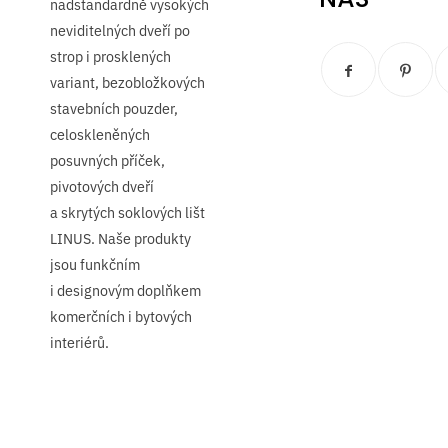
nadstandardně vysokých
neviditelných dveří po
strop i prosklených
variant, bezobložkových
stavebních pouzder,
celoskleněných
posuvných příček,
pivotových dveří
a skrytých soklových lišt
LINUS. Naše produkty
jsou funkčním
i designovým doplňkem
komerčních i bytových
interiérů.