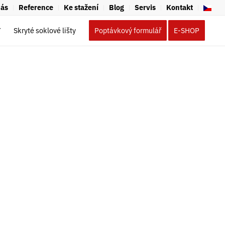
nás
Reference
Ke stažení
Blog
Servis
Kontakt
Y
Skryté soklové lišty
Poptávkový formulář
E-SHOP