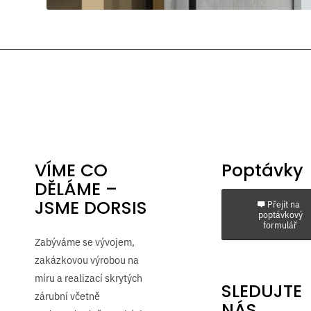
VÍME CO
Poptávky
DĚLÁME –
JSME DORSIS
Přejít na
poptávkový
formulář
Zabýváme se vývojem,
zakázkovou výrobou na
míru a realizací skrytých
SLEDUJTE
zárubní včetně
NÁS