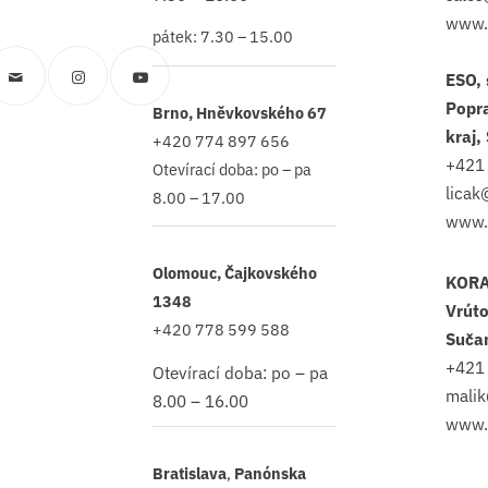
www.
pátek: 7.30 – 15.00
ESO, 
Popr
Brno, Hněvkovského 67
kraj,
+420 774 897 656
+421
Otevírací doba: po – pa
licak
8.00 – 17.00
www.
Olomouc, Čajkovského
KORA
1348
Vrúto
+420 778 599 588
Suča
+421
Otevírací doba: po – pa
malik
8.00 – 16.00
www.
Bratislava
,
Panónska