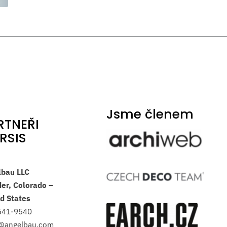
Jsme členem
RTNEŘI
RSIS
lbau LLC
er, Colorado –
d States
541-9540
s@angelbau.com