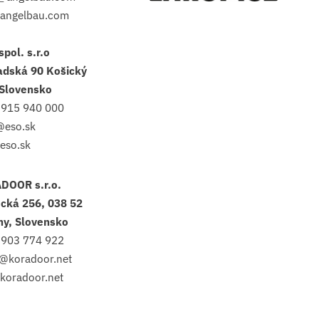
angelbau.com
spol. s.r.o
adská 90 Košický
 Slovensko
 915 940 000
@eso.sk
eso.sk
DOOR s.r.o.
cká 256, 038 52
ny, Slovensko
 903 774 922
@koradoor.net
koradoor.net