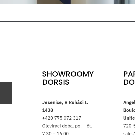
SHOWROOMY
PA
DORSIS
DO
Jesenice, V Roháči I.
Ange
1438
Bould
+420
775 072 317
Unite
Otevírací doba: po. – čt.
720-
7.30 – 16.00
sale