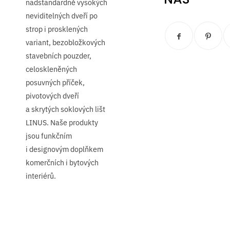
nadstandardně vysokých
neviditelných dveří po
strop i prosklených
variant, bezobložkových
stavebních pouzder,
celoskleněných
posuvných příček,
pivotových dveří
a skrytých soklových lišt
LINUS. Naše produkty
jsou funkčním
i designovým doplňkem
komerčních i bytových
interiérů.