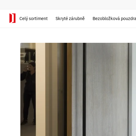
Celý sortiment
Skryté zárubně
Bezobložková pouzdr