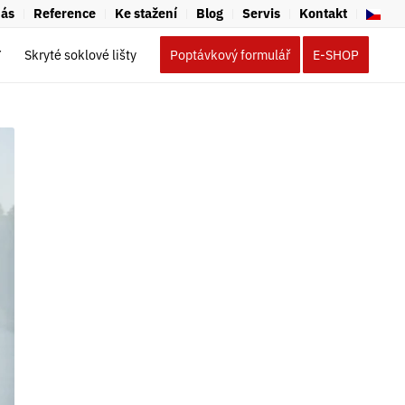
nás
Reference
Ke stažení
Blog
Servis
Kontakt
Y
Skryté soklové lišty
Poptávkový formulář
E-SHOP