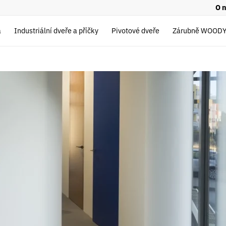
O 
a
Industriální dveře a příčky
Pivotové dveře
Zárubně WOOD