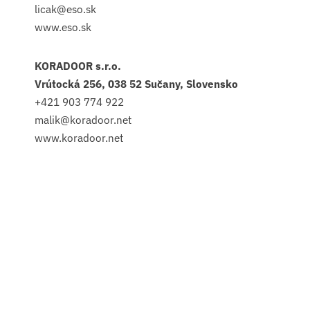
licak@eso.sk
www.eso.sk
KORADOOR s.r.o.
Vrútocká 256, 038 52 Sučany, Slovensko
+421 903 774 922
malik@koradoor.net
www.koradoor.net