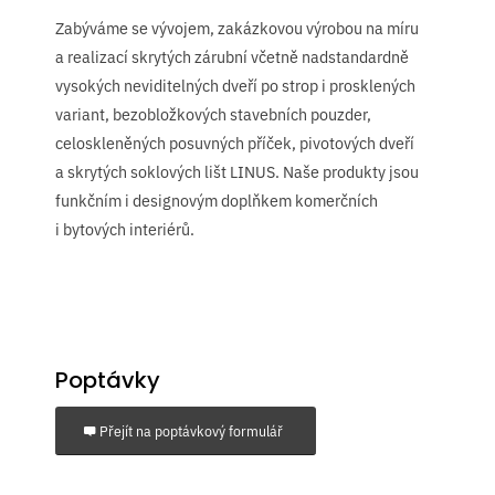
Zabýváme se vývojem, zakázkovou výrobou na míru
a realizací skrytých zárubní včetně nadstandardně
vysokých neviditelných dveří po strop i prosklených
variant, bezobložkových stavebních pouzder,
celoskleněných posuvných příček, pivotových dveří
a skrytých soklových lišt LINUS. Naše produkty jsou
funkčním i designovým doplňkem komerčních
i bytových interiérů.
Poptávky
Přejít na poptávkový formulář