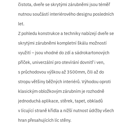
čistota, dveře se skrytými zárubněmi jsou téměř
nutnou součástí interiérového designu posledních
let.
Z pohledu konstrukce a techniky nabízejí dveře se
skrytými zárubněmi kompletní škálu možností
využití – jsou vhodné do zdí a sádrokartonových
příček, univerzální pro otevírání dovnitř i ven,
s průchodovou výškou až 3500mm, čili až do
stropu většiny běžných interiérů. Výhodou oproti
klasickým obložkovým zárubním je rozhodně
jednoduchá aplikace, stěrek, tapet, obkladů
v lícující straně křídla a nižší nutnost údržby všech
hran přesahujících líc stěny.