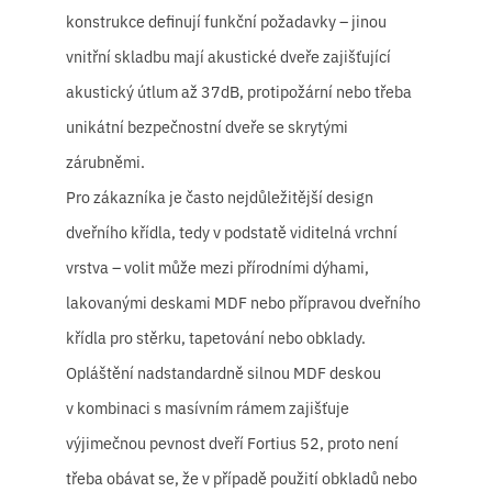
konstrukce definují funkční požadavky – jinou
vnitřní skladbu mají akustické dveře zajišťující
akustický útlum až 37dB, protipožární nebo třeba
unikátní bezpečnostní dveře se skrytými
zárubněmi.
Pro zákazníka je často nejdůležitější design
dveřního křídla, tedy v podstatě viditelná vrchní
vrstva – volit může mezi přírodními dýhami,
lakovanými deskami MDF nebo přípravou dveřního
křídla pro stěrku, tapetování nebo obklady.
Opláštění nadstandardně silnou MDF deskou
v kombinaci s masívním rámem zajišťuje
výjimečnou pevnost dveří Fortius 52, proto není
třeba obávat se, že v případě použití obkladů nebo