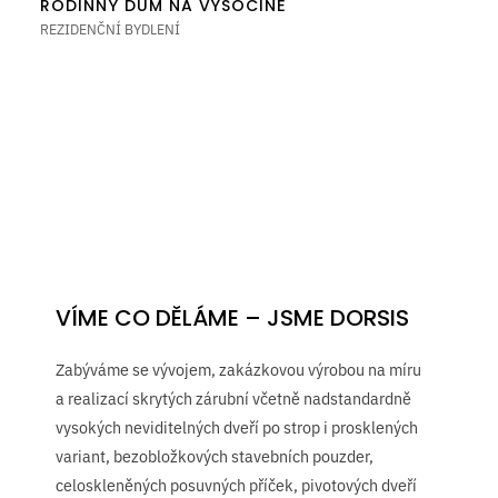
RODINNÝ DŮM NA VYSOČINĚ
REZIDENČNÍ BYDLENÍ
VÍME CO DĚLÁME – JSME DORSIS
Zabýváme se vývojem, zakázkovou výrobou na míru
a realizací skrytých zárubní včetně nadstandardně
vysokých neviditelných dveří po strop i prosklených
variant, bezobložkových stavebních pouzder,
celoskleněných posuvných příček, pivotových dveří