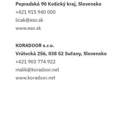
Popradská 90 Košický kraj, Slovensko
+421 915 940 000
licak@eso.sk
www.eso.sk
KORADOOR s.r.o.
Vrútocká 256, 038 52 Sučany, Slovensko
+421 903 774 922
malik@koradoor.net
www.koradoor.net