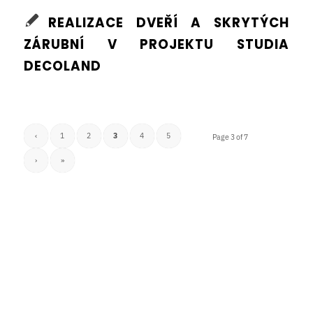
REALIZACE DVEŘÍ A SKRYTÝCH
ZÁRUBNÍ V PROJEKTU STUDIA
DECOLAND
‹
1
2
3
4
5
Page 3 of 7
›
»