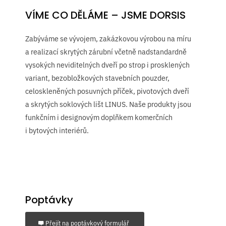
VÍME CO DĚLÁME – JSME DORSIS
Zabýváme se vývojem, zakázkovou výrobou na míru
a realizací skrytých zárubní včetně nadstandardně
vysokých neviditelných dveří po strop i prosklených
variant, bezobložkových stavebních pouzder,
celoskleněných posuvných příček, pivotových dveří
a skrytých soklových lišt LINUS. Naše produkty jsou
funkčním i designovým doplňkem komerčních
i bytových interiérů.
Poptávky
Přejít na poptávkový formulář