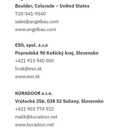
Boulder, Colorado – United States
720-541-9540
sales@angelbau.com
www.angelbau.com
ESO, spol. s.r.o
Popradská 90 Košický kraj, Slovensko
+421 915 940 000
licak@eso.sk
www.eso.sk
KORADOOR s.r.o.
Vrútocká 256, 038 52 Sučany, Slovensko
+421 903 774 922
malik@koradoor.net
www.koradoor.net