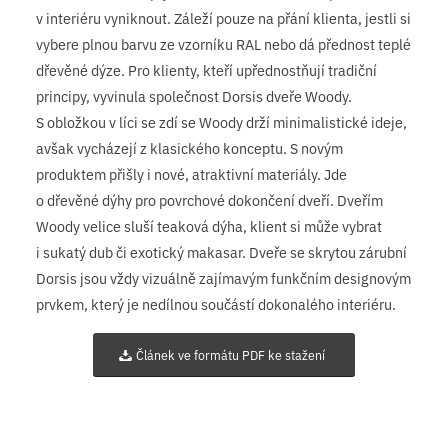
v interiéru vyniknout. Záleží pouze na přání klienta, jestli si
vybere plnou barvu ze vzorníku RAL nebo dá přednost teplé
dřevěné dýze. Pro klienty, kteří upřednostňují tradiční
principy, vyvinula společnost Dorsis dveře Woody.
S obložkou v líci se zdí se Woody drží minimalistické ideje,
avšak vycházejí z klasického konceptu. S novým
produktem přišly i nové, atraktivní materiály. Jde
o dřevěné dýhy pro povrchové dokončení dveří. Dveřím
Woody velice sluší teaková dýha, klient si může vybrat
i sukatý dub či exotický makasar. Dveře se skrytou zárubní
Dorsis jsou vždy vizuálně zajímavým funkčním designovým
prvkem, který je nedílnou součástí dokonalého interiéru.
Článek ve formátu PDF ke stažení