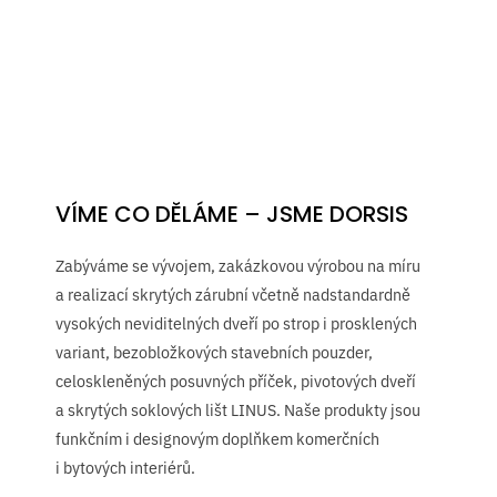
VÍME CO DĚLÁME – JSME DORSIS
Zabýváme se vývojem, zakázkovou výrobou na míru
a realizací skrytých zárubní včetně nadstandardně
vysokých neviditelných dveří po strop i prosklených
variant, bezobložkových stavebních pouzder,
celoskleněných posuvných příček, pivotových dveří
a skrytých soklových lišt LINUS. Naše produkty jsou
funkčním i designovým doplňkem komerčních
i bytových interiérů.