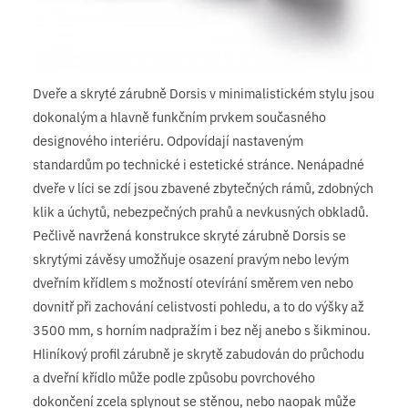
Dveře a skryté zárubně Dorsis v minimalistickém stylu jsou
dokonalým a hlavně funkčním prvkem současného
designového interiéru. Odpovídají nastaveným
standardům po technické i estetické stránce. Nenápadné
dveře v líci se zdí jsou zbavené zbytečných rámů, zdobných
klik a úchytů, nebezpečných prahů a nevkusných obkladů.
Pečlivě navržená konstrukce skryté zárubně Dorsis se
skrytými závěsy umožňuje osazení pravým nebo levým
dveřním křídlem s možností otevírání směrem ven nebo
dovnitř při zachování celistvosti pohledu, a to do výšky až
3500 mm, s horním nadpražím i bez něj anebo s šikminou.
Hliníkový profil zárubně je skrytě zabudován do průchodu
a dveřní křídlo může podle způsobu povrchového
dokončení zcela splynout se stěnou, nebo naopak může