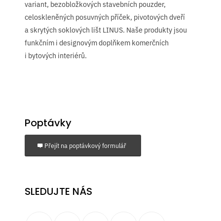
variant, bezobložkových stavebních pouzder,
celoskleněných posuvných příček, pivotových dveří
a skrytých soklových lišt LINUS. Naše produkty jsou
funkčním i designovým doplňkem komerčních
i bytových interiérů.
Poptávky
Přejít na poptávkový formulář
SLEDUJTE NÁS