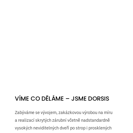
VÍME CO DĚLÁME – JSME DORSIS
Zabýváme se vývojem, zakázkovou výrobou na míru
a realizací skrytých zárubní včetně nadstandardně
vysokých neviditelných dveří po strop i prosklených