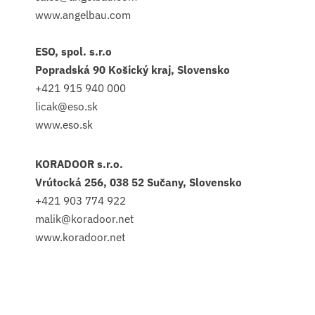
www.angelbau.com
ESO, spol. s.r.o
Popradská 90 Košický kraj, Slovensko
+421 915 940 000
licak@eso.sk
www.eso.sk
KORADOOR s.r.o.
Vrútocká 256, 038 52 Sučany, Slovensko
+421 903 774 922
malik@koradoor.net
www.koradoor.net