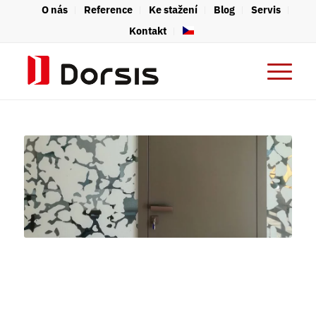
O nás
Reference
Ke stažení
Blog
Servis
Kontakt