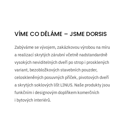
VÍME CO DĚLÁME – JSME DORSIS
Zabýváme se vývojem, zakázkovou výrobou na míru
a realizací skrytých zárubní včetně nadstandardně
vysokých neviditelných dveří po strop i prosklených
variant, bezobložkových stavebních pouzder,
celoskleněných posuvných příček, pivotových dveří
a skrytých soklových lišt LINUS. Naše produkty jsou
funkčním i designovým doplňkem komerčních
i bytových interiérů.